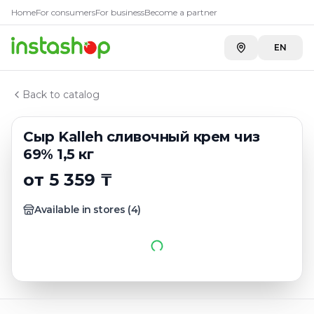
Купить
Сыр Kalleh сливочный
Главная
Home
For consumers
For business
Become a partner
Каталог
Carefood
—
5 748 ₸
Мягкие сыры
EN
Сыр Kalleh сливочный крем чиз 69% 1,5 кг
Back to catalog
Сыр Kalleh сливочный крем чиз
69% 1,5 кг
от 5 359 ₸
Available in stores
(
4
)