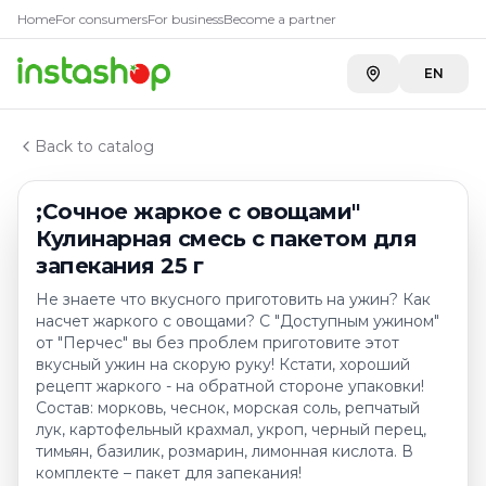
Купить
;Сочное жаркое с ов
Главная
Home
For consumers
For business
Become a partner
Каталог
A-Store ADK на Бажова
—
445 ₸
Приправы, специи
EN
;Сочное жаркое с овощами" Кулинарная смесь с паке
Back to catalog
;Сочное жаркое с овощами"
Кулинарная смесь с пакетом для
запекания 25 г
Не знаете что вкусного приготовить на ужин? Как
насчет жаркого с овощами? С "Доступным ужином"
от "Перчес" вы без проблем приготовите этот
вкусный ужин на скорую руку! Кстати, хороший
рецепт жаркого - на обратной стороне упаковки!
Состав: морковь, чеснок, морская соль, репчатый
лук, картофельный крахмал, укроп, черный перец,
тимьян, базилик, розмарин, лимонная кислота. В
комплекте – пакет для запекания!