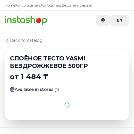
Купить
СЛОЁНОЕ ТЕСТО YA
Главная
Home
For consumers
For business
Become a partner
Каталог
Carefood
—
1 484 ₸
Тесто
EN
СЛОЁНОЕ ТЕСТО YASMI БЕЗДРОЖЖЕВОЕ 500ГР
Back to catalog
СЛОЁНОЕ ТЕСТО YASMI
БЕЗДРОЖЖЕВОЕ 500ГР
от 1 484 ₸
Available in stores
(
1
)