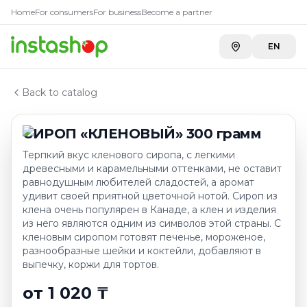
Купить
СИРОП «КЛЕНОВЫЙ»
Главная
Home
For consumers
For business
Become a partner
Каталог
A-Store ADK River
—
1 020 ₸
Сиропы, топпинги
EN
СИРОП «КЛЕНОВЫЙ» 300 грамм
Back to catalog
СИРОП «КЛЕНОВЫЙ» 300 грамм
Терпкий вкус кленового сиропа, с легкими
древесными и карамельными оттенками, не оставит
равнодушным любителей сладостей, а аромат
удивит своей приятной цветочной нотой. Сироп из
клена очень популярен в Канаде, а клен и изделия
из него являются одним из символов этой страны. С
кленовым сиропом готовят печенье, мороженое,
разнообразные шейки и коктейли, добавляют в
выпечку, коржи для тортов.
от 1 020 ₸