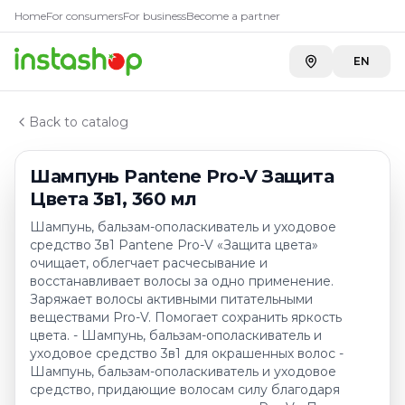
Купить
Шампунь Pantene Pro
Главная
Home
For consumers
For business
Become a partner
Каталог
Toimart
—
1 799 ₸
Шампуни
EN
A-Store ADK на Бажова
—
2 435 ₸
Шампунь Pantene Pro-V Защита Цвета 3в1, 360 мл
A-Store ADK River
—
2 435 ₸
Carefood
—
2 669 ₸
Back to catalog
Шампунь Pantene Pro-V Защита
Цвета 3в1, 360 мл
Шампунь, бальзам-ополаскиватель и уходовое
средство 3в1 Pantene Pro-V «Защита цвета»
очищает, облегчает расчесывание и
восстанавливает волосы за одно применение.
Заряжает волосы активными питательными
веществами Pro-V. Помогает сохранить яркость
цвета. - Шампунь, бальзам-ополаскиватель и
уходовое средство 3в1 для окрашенных волос -
Шампунь, бальзам-ополаскиватель и уходовое
средство, придающие волосам силу благодаря