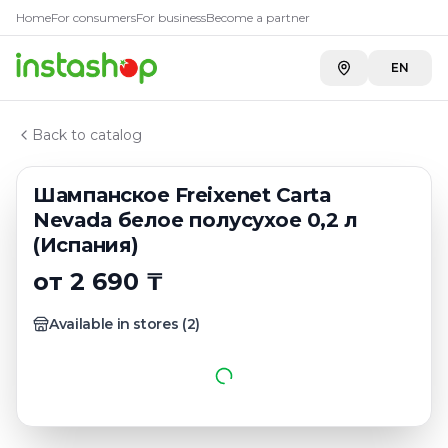
Купить
Шампанское Freixenet
Главная
Home
For consumers
For business
Become a partner
Каталог
Carefood
—
2 817 ₸
Игристые вина испании
EN
Шампанское Freixenet Carta Nevada белое полусухое 
Back to catalog
Шампанское Freixenet Carta
Nevada белое полусухое 0,2 л
(Испания)
от 2 690 ₸
Available in stores
(
2
)