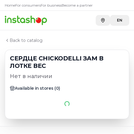
Главная
Home
For consumers
For business
Become a partner
Каталог
Субпродукты птицы, суповой набор
EN
СЕРДЦЕ CHIСKODELLI ЗАМ В ЛОТКЕ ВЕС
Back to catalog
СЕРДЦЕ CHIСKODELLI ЗАМ В
ЛОТКЕ ВЕС
Нет в наличии
Available in stores
(
0
)