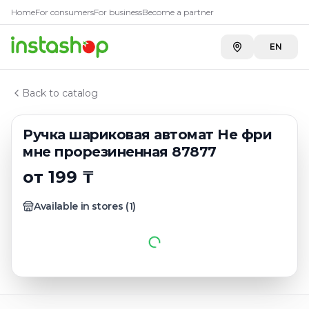
Главная
Home
For consumers
For business
Become a partner
Каталог
Для письменного стола
EN
Ручка шариковая автомат Не фри мне прорезиненн
Back to catalog
Ручка шариковая автомат Не фри
мне прорезиненная 87877
от 199 ₸
Available in stores
(
1
)