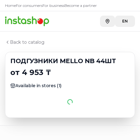
Купить
ПОДГУЗНИКИ MELLO
Главная
Home
For consumers
For business
Become a partner
Каталог
Carefood
—
4 953 ₸
3 размер (4-11 кг)
EN
ПОДГУЗНИКИ MELLO NB 44ШТ
Back to catalog
ПОДГУЗНИКИ MELLO NB 44ШТ
от 4 953 ₸
Available in stores
(
1
)