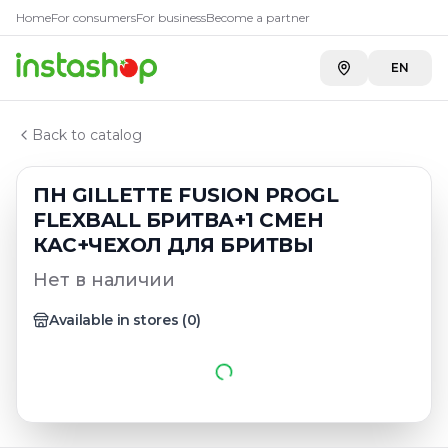
Главная
Home
For consumers
For business
Become a partner
Каталог
Наборы подарочные, сувениры, пакеты
EN
ПН GILLETTE FUSION PROGL FLEXBALL БРИТВА+1 
Back to catalog
ПН GILLETTE FUSION PROGL
FLEXBALL БРИТВА+1 СМЕН
КАС+ЧЕХОЛ ДЛЯ БРИТВЫ
Нет в наличии
Available in stores
(
0
)