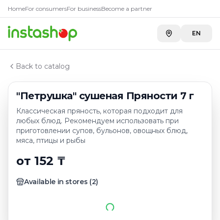
Купить
"Петрушка" сушеная
Главная
Home
For consumers
For business
Become a partner
Каталог
Carefood
—
152 ₸
Приправы, специи
EN
A-Store ADK River
—
170 ₸
"Петрушка" сушеная Пряности 7 г
Back to catalog
"Петрушка" сушеная Пряности 7 г
Классическая пряность, которая подходит для
любых блюд. Рекомендуем использовать при
приготовлении супов, бульонов, овощных блюд,
мяса, птицы и рыбы
от 152 ₸
Available in stores
(
2
)