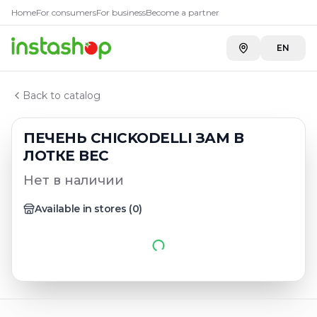
Главная
Home
For consumers
For business
Become a partner
Каталог
Субпродукты птицы, суповой набор
EN
ПЕЧЕНЬ CHIСKODELLI ЗАМ В ЛОТКЕ ВЕС
Back to catalog
ПЕЧЕНЬ CHIСKODELLI ЗАМ В
ЛОТКЕ ВЕС
Нет в наличии
Available in stores
(
0
)