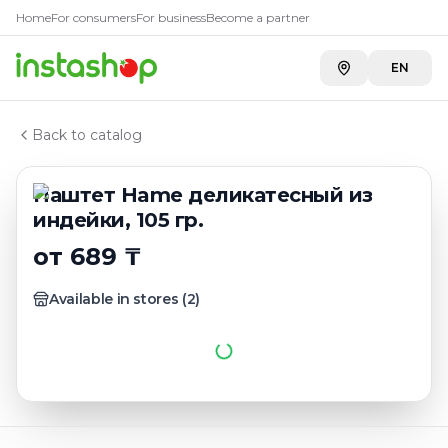
Купить
Паштет Hame деликат
Главная
Home
For consumers
For business
Become a partner
Каталог
A-Store ADK на Бажова
—
689 ₸
Паштет, фуа-гра
EN
Toimart
—
749 ₸
Паштет Hame деликатесный из индейки, 105 гр.
Back to catalog
Паштет Hame деликатесный из
индейки, 105 гр.
от 689 ₸
Available in stores
(
2
)