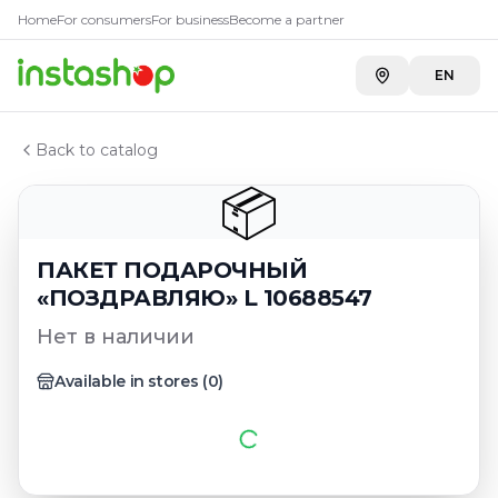
Главная
Home
For consumers
For business
Become a partner
Каталог
ПАКЕТ ПОДАРОЧНЫЙ «ПОЗДРАВЛЯЮ» L 10688547
EN
Back to catalog
📦
ПАКЕТ ПОДАРОЧНЫЙ
«ПОЗДРАВЛЯЮ» L 10688547
Нет в наличии
Available in stores
(
0
)