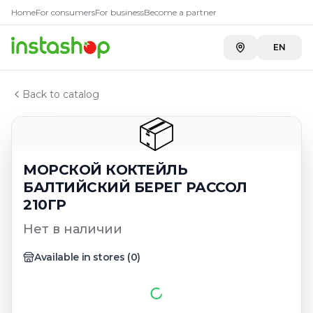
Главная
Home
For consumers
For business
Become a partner
Каталог
МОРСКОЙ КОКТЕЙЛЬ БАЛТИЙСКИЙ БЕРЕГ РАССОЛ 
EN
Back to catalog
📦
МОРСКОЙ КОКТЕЙЛЬ
БАЛТИЙСКИЙ БЕРЕГ РАССОЛ
210ГР
Нет в наличии
Available in stores
(
0
)