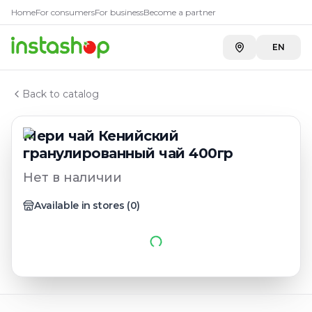
Главная
Home
For consumers
For business
Become a partner
Каталог
Чай растворимый и гранулированный
EN
Мери чай Кенийский гранулированный чай 400гр
Back to catalog
Мери чай Кенийский
гранулированный чай 400гр
Нет в наличии
Available in stores
(
0
)