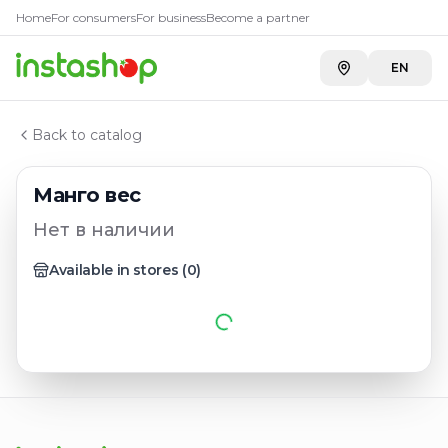
Главная
Home
For consumers
For business
Become a partner
Каталог
Фрукты, ягоды
EN
Манго вес
Back to catalog
Манго вес
Нет в наличии
Available in stores
(
0
)