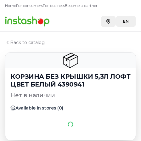
Главная
Home
For consumers
For business
Become a partner
Каталог
КОРЗИНА БЕЗ КРЫШКИ 5,3Л ЛОФТ ЦВЕТ БЕЛЫЙ 439
EN
Back to catalog
📦
КОРЗИНА БЕЗ КРЫШКИ 5,3Л ЛОФТ
ЦВЕТ БЕЛЫЙ 4390941
Нет в наличии
Available in stores
(
0
)