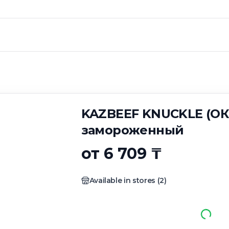
KNUCKLE (ОКОВА
KAZBEEF KNUCKLE (О
замороженный
от 6 709 ₸
Available in stores
(
2
)