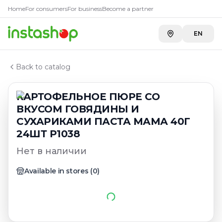
Главная
Home
For consumers
For business
Become a partner
Каталог
КАРТОФЕЛЬНОЕ ПЮРЕ СО ВКУСОМ ГОВЯДИНЫ И СУ
EN
Back to catalog
КАРТОФЕЛЬНОЕ ПЮРЕ СО
ВКУСОМ ГОВЯДИНЫ И
СУХАРИКАМИ ПАСТА МАМА 40Г
24ШТ Р1038
Нет в наличии
Available in stores
(
0
)