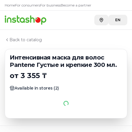
Купить
Интенсивная маска д
Главная
Home
For consumers
For business
Become a partner
Каталог
A-Store ADK River
—
3 355 ₸
Кондиционеры, бальзамы для волос
EN
A-Store ADK на Бажова
—
3 355 ₸
Интенсивная маска для волос Pantene Густые и креп
Back to catalog
Интенсивная маска для волос
Pantene Густые и крепкие 300 мл.
от 3 355 ₸
Available in stores
(
2
)