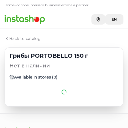
Главная
Home
For consumers
For business
Become a partner
Каталог
Грибы
EN
Грибы PORTОBELLO 150 г
Back to catalog
Грибы PORTОBELLO 150 г
Нет в наличии
Available in stores
(
0
)