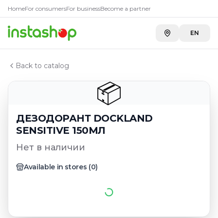
Главная
Home
For consumers
For business
Become a partner
Каталог
ДЕЗОДОРАНТ DOCKLAND SENSITIVE 150МЛ
EN
Back to catalog
📦
ДЕЗОДОРАНТ DOCKLAND
SENSITIVE 150МЛ
Нет в наличии
Available in stores
(
0
)