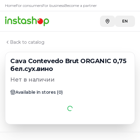
Главная
Home
For consumers
For business
Become a partner
Каталог
Игристые вина испании
EN
Cava Contevedo Brut ORGANIC 0,75 бел.сух.вино
Back to catalog
Cava Contevedo Brut ORGANIC 0,75
бел.сух.вино
Нет в наличии
Available in stores
(
0
)