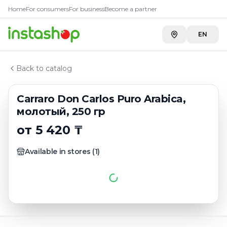
Главная
Home
For consumers
For business
Become a partner
Каталог
Кофе молотый
EN
Carraro Don Carlos Puro Arabica, молотый, 250 гр
Back to catalog
Carraro Don Carlos Puro Arabica,
молотый, 250 гр
от 5 420 ₸
Available in stores
(
1
)