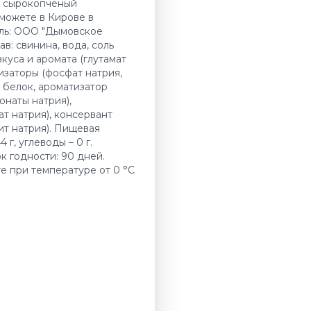
н сырокопченый
можете в Кирове в
ль: ООО "Дымовское
в: свинина, вода, соль
куса и аромата (глутамат
изаторы (фосфат натрия,
 белок, ароматизатор
онаты натрия),
т натрия), консервант
ит натрия). Пищевая
4 г, углеводы – 0 г.
к годности: 90 дней.
те при температуре от 0 °C