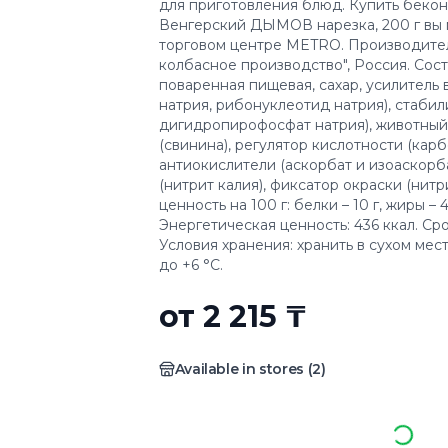
для приготовления блюд. Купить беко
Венгерский ДЫМОВ нарезка, 200 г вы 
торговом центре METRO. Производите
колбасное производство", Россия. Соста
поваренная пищевая, сахар, усилитель в
натрия, рибонуклеотид натрия), стабил
дигидропирофосфат натрия), животный
(свинина), регулятор кислотности (карб
антиокислители (аскорбат и изоаскорба
(нитрит калия), фиксатор окраски (нитр
ценность на 100 г: белки – 10 г, жиры – 4
Энергетическая ценность: 436 ккал. Сро
Условия хранения: хранить в сухом мес
до +6 °C.
от 2 215 ₸
Available in stores
(
2
)