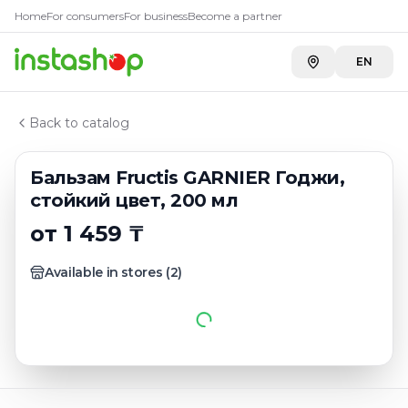
Купить
Бальзам Fructis GARN
Главная
Home
For consumers
For business
Become a partner
Каталог
Carefood
—
1 459 ₸
Кондиционеры, бальзамы для волос
EN
A-Store ТРК "ADK" на Сатпаева
—
1 479 ₸
Бальзам Fructis GARNIER Годжи, стойкий цвет, 200 м
Back to catalog
Бальзам Fructis GARNIER Годжи,
стойкий цвет, 200 мл
от 1 459 ₸
Available in stores
(
2
)