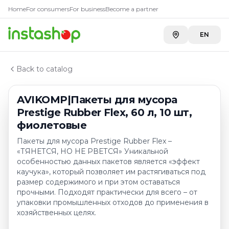
Купить
AVIKOMP|Пакеты для м
Главная
Home
For consumers
For business
Become a partner
Каталог
Carefood
—
1 534 ₸
Пакеты для мусора
EN
AVIKOMP|Пакеты для мусора Prestige Rubber Flex, 60 
Back to catalog
AVIKOMP|Пакеты для мусора
Prestige Rubber Flex, 60 л, 10 шт,
фиолетовые
Пакеты для мусора Prestige Rubber Flex –
«ТЯНЕТСЯ, НО НЕ РВЕТСЯ» Уникальной
особенностью данных пакетов является «эффект
каучука», который позволяет им растягиваться под
размер содержимого и при этом оставаться
прочными. Подходят практически для всего – от
упаковки промышленных отходов до применения в
хозяйственных целях.