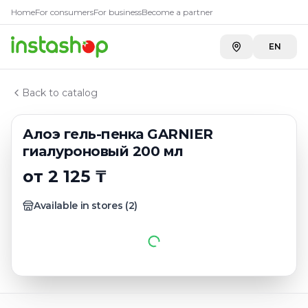
Купить
Алоэ гель-пенка GA
Главная
Home
For consumers
For business
Become a partner
Каталог
A-Store ADK River
—
2 125 ₸
Скрабы для лица, гели для умывания, полоски очи
EN
A-Store ADK на Бажова
—
2 125 ₸
Алоэ гель-пенка GARNIER гиалуроновый 200 мл
Back to catalog
Алоэ гель-пенка GARNIER
гиалуроновый 200 мл
от 2 125 ₸
Available in stores
(
2
)