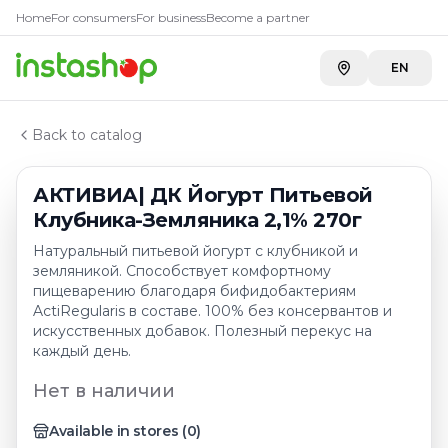
Главная
Home
For consumers
For business
Become a partner
Каталог
Йогурты питьевые
EN
АКТИВИА| ДК Йогурт Питьевой Клубника-Земляника 
Back to catalog
АКТИВИА| ДК Йогурт Питьевой
Клубника-Земляника 2,1% 270г
Натуральный питьевой йогурт с клубникой и
земляникой. Способствует комфортному
пищеварению благодаря бифидобактериям
ActiRegularis в составе. 100% без консервантов и
искусственных добавок. Полезный перекус на
каждый день.
Нет в наличии
Available in stores
(
0
)