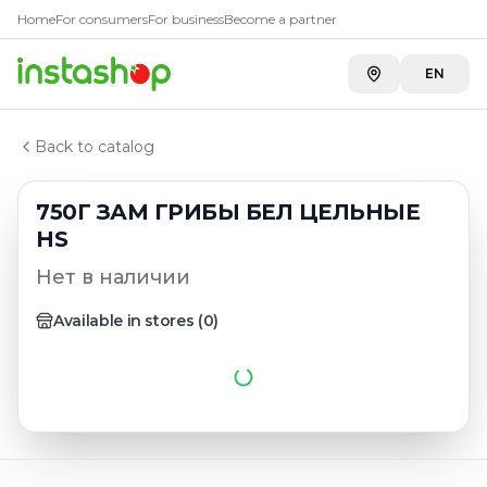
Главная
Home
For consumers
For business
Become a partner
Каталог
Грибы замороженные, зелень замороженная
EN
750Г ЗАМ ГРИБЫ БЕЛ ЦЕЛЬНЫЕ HS
Back to catalog
750Г ЗАМ ГРИБЫ БЕЛ ЦЕЛЬНЫЕ
HS
Нет в наличии
Available in stores
(
0
)