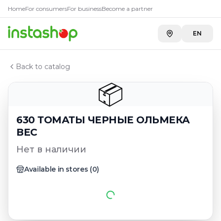
Главная
Home
For consumers
For business
Become a partner
Каталог
630 ТОМАТЫ ЧЕРНЫЕ ОЛЬМЕКА ВЕС
EN
Back to catalog
📦
630 ТОМАТЫ ЧЕРНЫЕ ОЛЬМЕКА
ВЕС
Нет в наличии
Available in stores
(
0
)