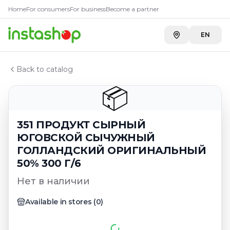
Главная
Home
For consumers
For business
Become a partner
Каталог
351 ПРОДУКТ СЫРНЫЙ ЮГОВСКОЙ СЫЧУЖНЫЙ ГОЛ
EN
Back to catalog
📦
351 ПРОДУКТ СЫРНЫЙ
ЮГОВСКОЙ СЫЧУЖНЫЙ
ГОЛЛАНДСКИЙ ОРИГИНАЛЬНЫЙ
50% 300 Г/6
Нет в наличии
Available in stores
(
0
)