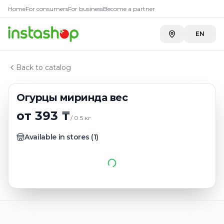
Главная
Home
For consumers
For business
Become a partner
Каталог
Овощи и фрукты
EN
Огурцы миринда вес
Back to catalog
Огурцы миринда вес
от 393 ₸
/
0.5
кг
Available in stores
(
1
)