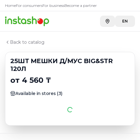
Купить
25ШТ МЕШКИ Д/МУС 
Главная
Home
For consumers
For business
Become a partner
Каталог
Carefood
—
4 560 ₸
Пакеты для мусора
EN
25ШТ МЕШКИ Д/МУС BIG&STR 120Л
Back to catalog
25ШТ МЕШКИ Д/МУС BIG&STR
120Л
от 4 560 ₸
Available in stores
(
3
)