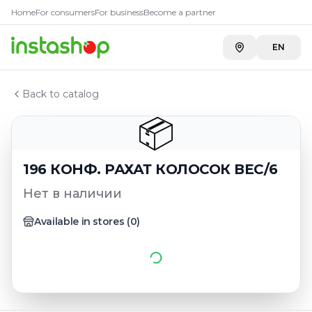
Главная
Home
For consumers
For business
Become a partner
Каталог
196 КОНФ. РАХАТ КОЛОСОК ВЕС/6
EN
Back to catalog
📦
196 КОНФ. РАХАТ КОЛОСОК ВЕС/6
Нет в наличии
Available in stores
(
0
)