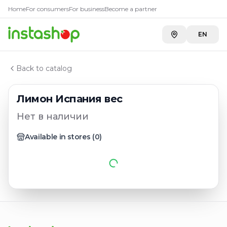
Главная
Home
For consumers
For business
Become a partner
Каталог
Фрукты, ягоды
EN
Лимон Испания вес
Back to catalog
Лимон Испания вес
Нет в наличии
Available in stores
(
0
)