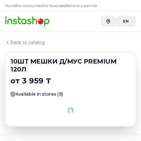
Купить
10ШТ МЕШКИ Д/МУС 
Главная
Home
For consumers
For business
Become a partner
Каталог
METRO г. Шымкент
—
3 959 ₸
Пакеты для мусора
EN
METRO г. Усть-Каменогорск
—
3 959 ₸
10ШТ МЕШКИ Д/МУС PREMIUM 120Л
Carefood
—
3 975 ₸
Back to catalog
10ШТ МЕШКИ Д/МУС PREMIUM
120Л
от 3 959 ₸
Available in stores
(
9
)