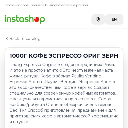
Купить
1000Г КОФЕ ЭСПРЕС
Главная
Home
For consumers
For business
Become a partner
Каталог
Carefood
—
22 803 ₸
Кофе зерновой
EN
1000Г КОФЕ ЭСПРЕССО ОРИГ ЗЕРН
Back to catalog
1000Г КОФЕ ЭСПРЕССО ОРИГ ЗЕРН
Paulig Espresso Originale создан в традициях Рима.
И это не просто напиток! Это неотъемлемая часть
жизни, ритуал. Кофе в зёрнах Paulig Vending
Espresso Aroma (Паулиг Вендинг Эспрессо Арома) -
это высококачественный кофе в зернах. Создан
специально для современных кофейных автоматов.
Насыщенная и ароматная эспрессо смесь. Состав:
арабика/робуста Степень обжарки: очень темная
Вес: 1 кг Способ приготовления: предназначен для
приготовления кофе в автоматической кофемашине
и в турке