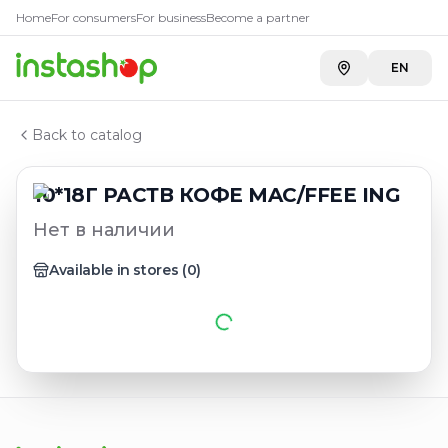
Главная
Home
For consumers
For business
Become a partner
Каталог
Кофе растворимый
EN
10*18Г РАСТВ КОФЕ MAC/FFEE ING
Back to catalog
10*18Г РАСТВ КОФЕ MAC/FFEE ING
Нет в наличии
Available in stores
(
0
)