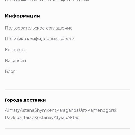
Информация
Пользовательское соглашение
Политика конфиденциальности
Контакты
Вакансии
Блог
Города доставки
Almaty
Astana
Shymkent
Karaganda
Ust-Kamenogorsk
Pavlodar
Taraz
Kostanay
Atyrau
Aktau