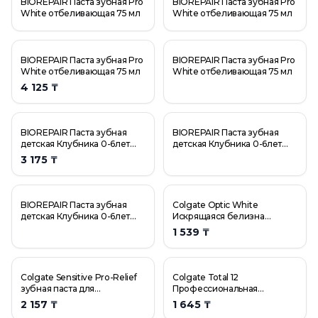
BIOREPAIR Паста зубная Pro
BIOREPAIR Паста зубная Pro
White отбеливающая 75 мл
White отбеливающая 75 мл
BIOREPAIR Паста зубная Pro
BIOREPAIR Паста зубная Pro
White отбеливающая 75 мл
White отбеливающая 75 мл
4 125 ₸
BIOREPAIR Паста зубная
BIOREPAIR Паста зубная
детская Клубника 0-6лет
детская Клубника 0-6лет
50мл
50мл
3 175 ₸
BIOREPAIR Паста зубная
Colgate Optic White
детская Клубника 0-6лет
Искрящаяся белизна
50мл
отбеливающая зубная
1 539 ₸
паста, 75 мл
Colgate Sensitive Pro-Relief
Colgate Total 12
зубная паста для
Профессиональная
чувствительных зубов, 75 мл
Здоровье Десен
2 157 ₸
1 645 ₸
комплексная