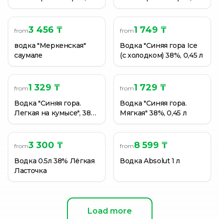
40%, 0,5 л.
40%, 0,5 л.
3 456 ₸
1 749 ₸
from
from
водка "Меркенская"
Водка "Синяя гора Ice
саумале
(с холодком) 38%, 0,45 л
1 329 ₸
1 729 ₸
from
from
Водка "Синяя гора.
Водка "Синяя гора.
Легкая на кумысе", 38%,
Мягкая" 38%, 0,45 л
0,45 л.
3 300 ₸
8 599 ₸
from
from
Водка 0.5л 38% Лёгкая
Водка Absolut 1 л
Ласточка
Load more