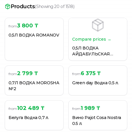
Водка "Синяя гора. Мягкая" 38%, 0,45 л
Products
(
Showing 20 of 1518
)
Водка 0.5л 38% Лёгкая Ласточка
Водка Absolut 1 л
3 800 ₸
from
0,5Л ВОДКА ROMANOV
Compare prices →
0,5Л ВОДКА
АЙДАБУЛЬСКАЯ
НАША
2 799 ₸
6 375 ₸
from
from
0,7Л ВОДКА MOROSHA
Green day Водка 0,5 л.
№2
102 489 ₸
1 989 ₸
from
from
Белуга Водка 0,7 л.
Вино Pajot Cosa Nostra
0.5 л.