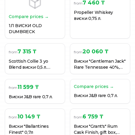
Виски Ballantine's Finest 0,05 л
7 460 ₸
from
Виски Ballantine's Finest 40% 0,5л
Propeller Whiskey
Виски Ballantine's Finest 7 YO 0.7 л.
Compare prices →
виски 0,75 л.
1Л ВИСКИ OLD
DUMBRECK
7 315 ₸
20 060 ₸
from
from
Scottish Collie 3 yo
Виски "Gentleman Jack"
Blend виски 0,5 л.
Rare Tennessee 40%,
Подарочная коробка с
0,7 л
1-им бокалом.
11 599 ₸
Compare prices →
from
Виски J&B rare 0,7 л.
Виски J&B rare 0,7 л.
10 149 ₸
6 759 ₸
from
from
Виски "Ballantines
Виски "Grant's" Rum
Finest" 0,7л
Cask Finish, gift box,