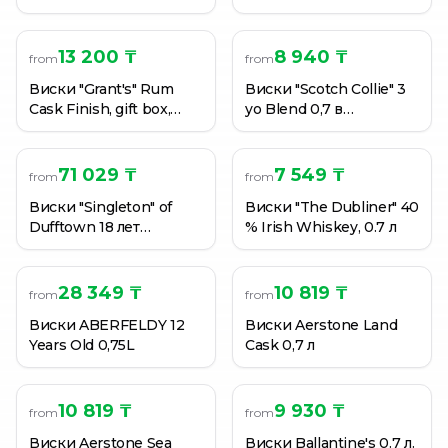
40% 0.7 л
13 200 ₸
8 940 ₸
from
from
Виски "Grant's" Rum
Виски "Scotch Collie" 3
Cask Finish, gift box,
yo Blend 0,7 в
40% 0.7 л
подарочной упаковке с
2 стаканами
71 029 ₸
7 549 ₸
from
from
Виски "Singleton" of
Виски "The Dubliner" 40
Dufftown 18 лет
% Irish Whiskey, 0.7 л
выдержки, 40%, 0,7 л
28 349 ₸
10 819 ₸
from
from
Виски ABERFELDY 12
Виски Aerstone Land
Years Old 0,75L
Cask 0,7 л
10 819 ₸
9 930 ₸
from
from
Виски Aerstone Sea
Виски Ballantine's 0.7 л.