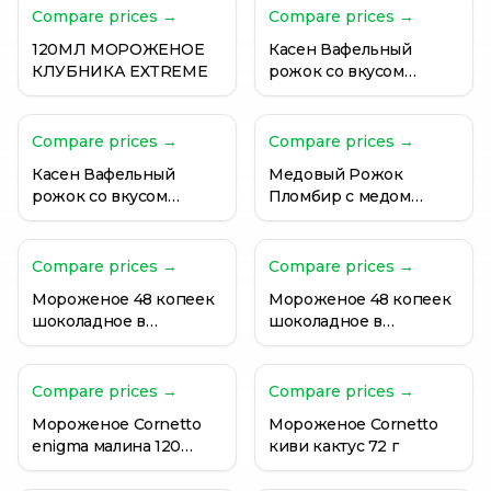
Compare prices →
Compare prices →
120МЛ МОРОЖЕНОЕ
Касен Вафельный
КЛУБНИКА EXTREME
рожок со вкусом
сгущённого молока, 1
кг.
Compare prices →
Compare prices →
Касен Вафельный
Медовый Рожок
рожок со вкусом
Пломбир с медом
шоколада, 1 кг.
корицей 60 гр
Compare prices →
Compare prices →
Мороженое 48 копеек
Мороженое 48 копеек
шоколадное в
шоколадное в
вафельном рожке 200
вафельном рожке 200
мл
мл
Compare prices →
Compare prices →
Мороженое Cornetto
Мороженое Cornetto
enigma малина 120
киви кактус 72 г
мл/73 г