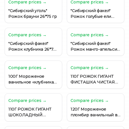
Мороженое CORNETTO рожок Манго-маракуйя, 80г
Compare prices →
Compare prices →
Мороженое Extreme Intriga Мята-шоколад 3.4% 120м
"Сибирский уголь"
"Сибирский факел"
Мороженое Бомба конус XXL клубника 130 г
Рожок брауни 26*75 гр
Рожок голубые ели
34*75 гр
Compare prices →
Compare prices →
"Сибирский факел"
"Сибирский факел"
Рожок клубника 26*75
Рожок манго-апельсин
гр
26*75 гр
Compare prices →
Compare prices →
100Г Мороженое
110Г РОЖОК ГИГАНТ
ванильное «клубника»
ФИСТАШКА ЧИСТАЯ
в ваф. сахарном рожке,
ЛИНИЯ
с шок. глазурью
(Гигабайт)
Compare prices →
Compare prices →
110Г РОЖОК ГИГАНТ
120Г Мороженое
ШОКОЛАДНЫЙ
пломбир ванильный в
ЧИСТАЯ ЛИНИЯ
рожке FINE LIFE