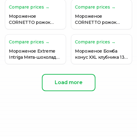
Compare prices →
Compare prices →
Мороженое
Мороженое
CORNETTO рожок
CORNETTO рожок
малина, 82 г
Манго-маракуйя, 80г
Compare prices →
Compare prices →
Мороженое Extreme
Мороженое Бомба
Intriga Мята-шоколад
конус XXL клубника 130
3.4% 120мл
г
Load more