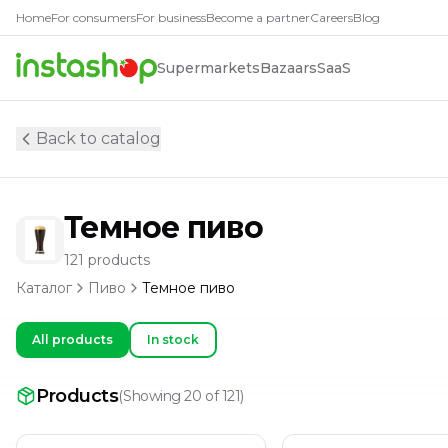
Товары в катего
Home
For consumers
For business
Become a partner
Careers
Blog
STAROPRAMEN PREMIUM (СТАРОПРАМЕН ПРЕМИУМ)П
Supermarkets
Bazaars
SaaS
Волковская Пивоварня| Шоколадный Стаут 0.45л ст.б
Пиво Belhaven Black Scottish Stout 0,44 л
Пиво Belhaven McCallums Stout 0,44 л
Back to catalog
Пиво Grolsch Премиум Лаг ЖБ 0.5 л.
Пиво Gubernija Brown Ale 5,9% 0,568 л
Пиво Guinness Draught 0,44 л
Темное пиво
ПИВО HACKER PSCHORR KELLERBIER СВЕТ 5,5% 0,5
Пиво KILKENNY темное ж/б, 0,44л
121
products
Пиво KILKENNY темное ж/б, 0,44л
Каталог
Пиво
Темное пиво
Пиво Krusovice Royal Cerne темное 0,45 л
Пиво Krusovice Royal Cerne темное 0,45 л
All products
In stock
ПИВО KRUSOVICE ТЕМНОЕ 4,1% 0,43Л Ж/Б
ПИВО KRUSOVICE ТЕМНОЕ 4,1% 0,43Л Ж/Б
Пиво Leffe Brune 0,33 л
Products
(
Showing 20 of 121
)
ПИВО LINE BREW CARAMEL PORTER 5,5% 0,568Л Ж/Б
Пиво Nut Butter 0,5 л