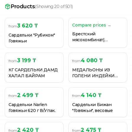
Сосиски "Сочные" Останкино "Папа может" , полиэт
Products
(
Showing 20 of 501
)
Сосиски Bizhan Венские 440 Г Натур.Обалоч. В/Упак.
Сосиски Bizhan Говяжьи 450 Г Натур.Обалоч. В/Упак.
3 620 ₸
Compare prices →
from
Брестский
Cардельки "Рубиком"
мясокомбинат|
Говяжьи
Сосиски
"ДОКТОРСКИЕ"
высшего сорта
3 199 ₸
4 080 ₸
from
from
(свинина, говядина),
вес
КГ САРДЕЛЬКИ ДАМД
МЕДАЛЬОНЫ ИЗ
ХАЛАЛ БАЙРАМ
ГОЛЕНИ ИНДЕЙКИ
ЗАМ/ВАК/УП ВЕС
2 499 ₸
4 140 ₸
from
from
Сардельки Narlen
Сардельки Бижан
Говяжьи 620 г В/Упак.
"Говяжьи", весовые
2 420 ₸
2 475 ₸
from
from