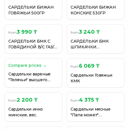
САРДЕЛЬКИ БИЖАН
САРДЕЛЬКИ БИЖАН
ГОВЯЖЬИ 500ГР
КОНСКИЕ 530ГР
3 990 ₸
3 240 ₸
from
from
САРДЕЛЬКИ БМК С
САРДЕЛЬКИ БМК
ГОВЯДИНОЙ В/С ГАЗ/
ШПИКАЧКИ
УП ВЕС
КУПЕЧЕСКИЕ Б/С Н/ОБ
КГ
Compare prices →
6 069 ₸
from
Сардельки вареные
Сардельки Говяжьи
"Телячьи" высшего
КМК
сорта (свинина,
говядина)
2 200 ₸
4 375 ₸
from
from
Сардельки инко
Сардельки мясные
минские, вес.
"Папа может"
Останкино, весовые