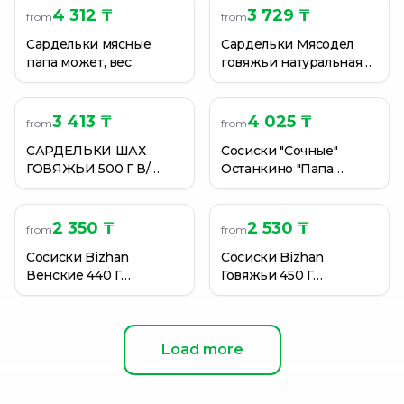
4 312 ₸
3 729 ₸
from
from
Сардельки мясные
Сардельки Мясодел
папа может, вес.
говяжьи натуральная
оболочка вес
3 413 ₸
4 025 ₸
from
from
САРДЕЛЬКИ ШАХ
Сосиски "Сочные"
ГОВЯЖЬИ 500 Г В/
Останкино "Папа
УПАК.
может" ,
полиэтиленовая
оболочка
2 350 ₸
2 530 ₸
from
from
Сосиски Bizhan
Сосиски Bizhan
Венские 440 Г
Говяжьи 450 Г
Натур.Обалоч. В/Упак.
Натур.Обалоч. В/Упак.
Load more