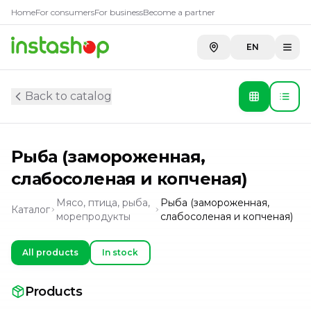
Home
For consumers
For business
Become a partner
EN
Back to catalog
Рыба (замороженная,
слабосоленая и копченая)
Мясо, птица, рыба,
Рыба (замороженная,
Каталог
морепродукты
слабосоленая и копченая)
All products
In stock
Products