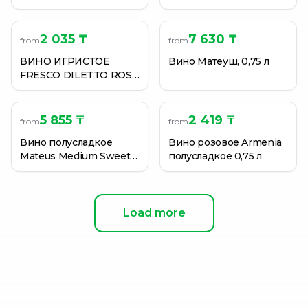
ROSE РОЗОВОЕ
ПОЛУСЛАДКОЕ 12,5%
0,75Л
2 035 ₸
7 630 ₸
from
from
ВИНО ИГРИСТОЕ
Вино Матеуш, 0,75 л
FRESCO DILETTO ROSE
РОЗ/СЛ 8% 0,75Л СТ/Б
5 855 ₸
2 419 ₸
from
from
Вино полусладкое
Вино розовое Armenia
Mateus Medium Sweet
полусладкое 0,75 л
0.75 л.
Load more