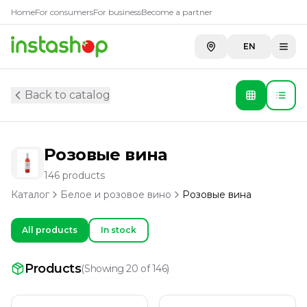
Товары в категории
Розовые
Home
For consumers
For business
Become a partner
Вино Carlo Rossi California Rose розовое полусухое 0,7
EN
Вино Lambrusco FLAMENTINO ROSE LAMBRUSCO 8% 0
Вино Marani Алазанская долина - розовое полусладко
Вино Montelvini Promosso DOC Rose Brut 0.75 л.
Back to catalog
Вино Montelvini Promosso Spumante Rose Dolce 0.75 л
ВИНО PORTA 6 ROSE LISBOA 13% 0,75Л
Вино Roger D' Anoia Rosado Seco игристое розовое сух
Вино Villa Krim Muscat Riviera роз.п/сл., 9-13% 0,75/12
Розовые вина
Вино Villa Krim Muscat Riviera роз.п/сл., 9-13% 0,75/12
146
products
Вино Villa Krim Muscat Riviera роз.п/сл., 9-13% 0,75/12
Каталог
Белое и розовое вино
Розовые вина
ВИНО WSB ROSE РОЗ/СУХ 0,75Л
ВИНО ZENATO BARDOLINO CHIARETTO РОЗ СУХ 12,5
ВИНО ИГР SERENA PROSECCO ROSE BRUT 12% 0,75Л
All products
In stock
ВИНО ИГРИСТОЕ CAVA NUVIANA ROSE 11.5% 0,75Л
ВИНО ИГРИСТОЕ FERRERO LEONARDO ROSE РОЗОВО
Products
(
Showing 20 of 146
)
Вино игристое Follador розовое сухое 0.75 л.
ВИНО ИГРИСТОЕ FRESCO DILETTO ROSE РОЗ/СЛ 8% 0