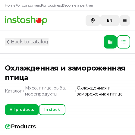
Home
For consumers
For business
Become a partner
EN
Back to catalog
Охлажденная и замороженная
птица
Мясо, птица, рыба,
Охлажденная и
Каталог
морепродукты
замороженная птица
All products
In stock
Products