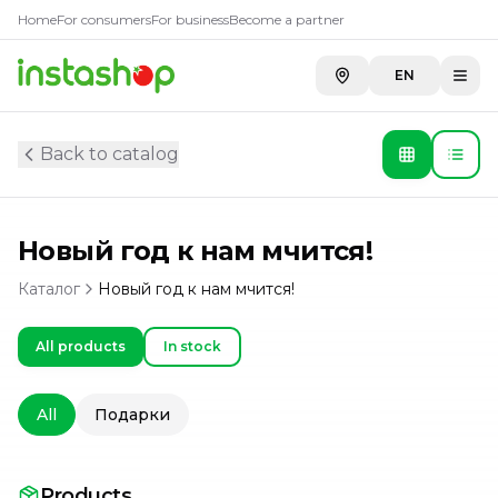
Home
For consumers
For business
Become a partner
EN
Back to catalog
Новый год к нам мчится!
Каталог
Новый год к нам мчится!
All products
In stock
All
Подарки
Products